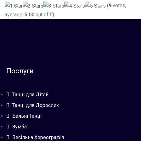
(
9
votes,
average:
5,00
out of 5)
Послуги
Танці для Дітей
Танці для Дорослих
Бальні Танці
Зумба
Весільна Хореографія