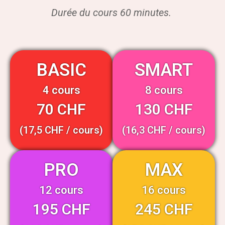
Durée du cours 60 minutes.
BASIC
SMART
4 cours
8 cours
70 CHF
130 CHF
(17,5 CHF / cours)
(16,3 CHF / cours)
PRO
MAX
12 cours
16 cours
195 CHF
245 CHF